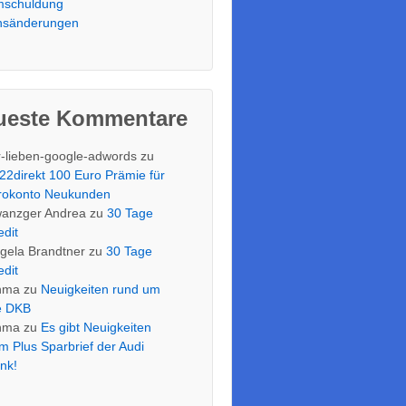
schuldung
nsänderungen
ueste Kommentare
r-lieben-google-adwords
zu
22direkt 100 Euro Prämie für
rokonto Neukunden
anzger Andrea
zu
30 Tage
edit
gela Brandtner
zu
30 Tage
edit
nma
zu
Neuigkeiten rund um
e DKB
nma
zu
Es gibt Neuigkeiten
m Plus Sparbrief der Audi
nk!