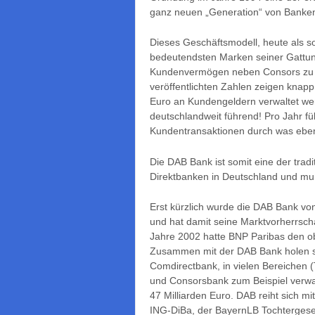
ganz neuen „Generation“ von Banke
Dieses Geschäftsmodell, heute als s
bedeutendsten Marken seiner Gattung
Kundenvermögen neben Consors zu de
veröffentlichten Zahlen zeigen knapp
Euro an Kundengeldern verwaltet we
deutschlandweit führend! Pro Jahr füh
Kundentransaktionen durch was ebenfa
Die DAB Bank ist somit eine der trad
Direktbanken in Deutschland und muß
Erst kürzlich wurde die DAB Bank 
und hat damit seine Marktvorherrschaf
Jahre 2002 hatte BNP Paribas den 
Zusammen mit der DAB Bank holen sie
Comdirectbank, in vielen Bereichen 
und Consorsbank zum Beispiel verw
47 Milliarden Euro. DAB reiht sich mi
ING-DiBa, der BayernLB Tochtergese