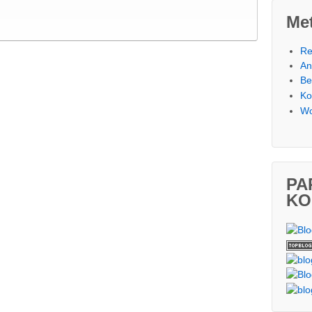
Me
Re
An
Be
Ko
Wo
PA
KO