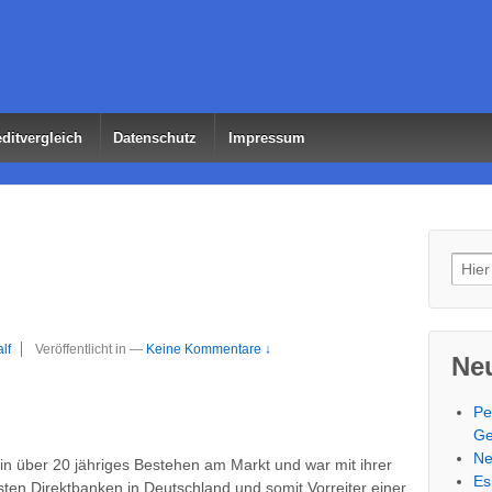
ditvergleich
Datenschutz
Impressum
Such
lf
Veröffentlicht in
—
Keine Kommentare ↓
Neu
Pe
Ge
Ne
ein über 20 jähriges Bestehen am Markt und war mit ihrer
Es
ten Direktbanken in Deutschland und somit Vorreiter einer