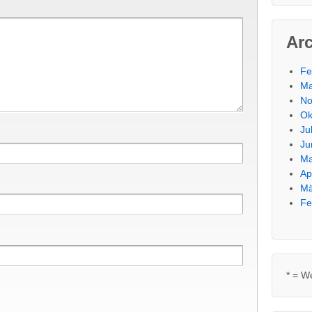
Ar
Fe
Ma
No
Ok
Ju
Ju
Ma
Ap
Mä
Fe
* = W