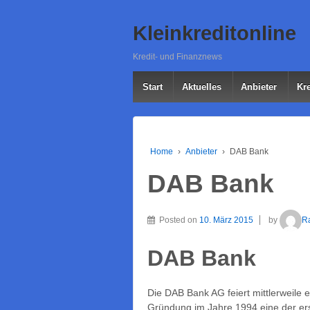
Kleinkreditonline
Kredit- und Finanznews
Start
Aktuelles
Anbieter
Kre
Home
›
Anbieter
›
DAB Bank
DAB Bank
Posted on
10. März 2015
by
Ra
DAB Bank
Die DAB Bank AG feiert mittlerweile 
Gründung im Jahre 1994 eine der ers