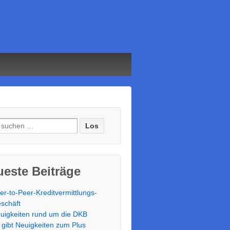
e nach:
este Beiträge
er-to-Peer-Kreditvermittlungs-
schäft
uigkeiten rund um die DKB
 gibt Neuigkeiten zum Plus