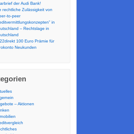
arbrief der Audi Bank!
e rechtliche Zulässigkeit von
eer-to-peer
editvermittlungskonzepten” in
utschland – Rechtslage in
utschland
22direkt 100 Euro Prämie für
rokonto Neukunden
tegorien
tuelles
lgemein
gebote – Aktionen
nken
mobilien
editvergleich
chtliches