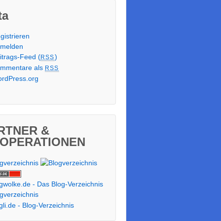
ta
gistrieren
melden
itrags-Feed (
)
RSS
mmentare als
RSS
rdPress.org
RTNER &
OPERATIONEN