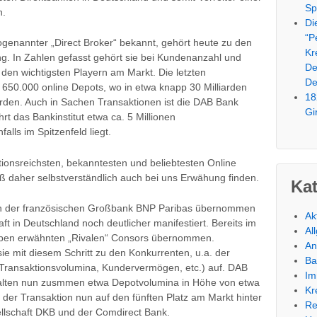
Sp
n.
Di
“P
ogenannter „Direct Broker“ bekannt, gehört heute zu den
Kr
. In Zahlen gefasst gehört sie bei Kundenanzahl und
De
n wichtigsten Playern am Markt. Die letzten
De
 650.000 online Depots, wo in etwa knapp 30 Milliarden
18
rden. Auch in Sachen Transaktionen ist die DAB Bank
Gi
rt das Bankinstitut etwa ca. 5 Millionen
lls im Spitzenfeld liegt.
itionsreichsten, bekanntesten und beliebtesten Online
 daher selbstverständlich auch bei uns Erwähung finden.
Ka
von der französischen Großbank BNP Paribas übernommen
Ak
t in Deutschland noch deutlicher manifestiert. Bereits im
Al
oben erwähnten „Rivalen“ Consors übernommen.
An
 mit diesem Schritt zu den Konkurrenten, u.a. der
Ba
(Transaktionsvolumina, Kundervermögen, etc.) auf. DAB
Im
alten nun zusmmen etwa Depotvolumina in Höhe von etwa
Kr
t der Transaktion nun auf den fünften Platz am Markt hinter
Re
llschaft DKB und der Comdirect Bank.