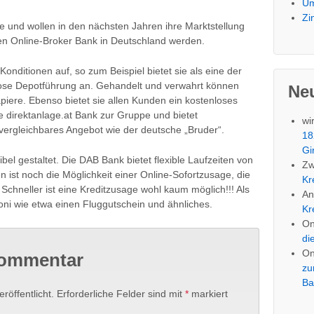
Um
Zi
e und wollen in den nächsten Jahren ihre Marktstellung
en Online-Broker Bank in Deutschland werden.
onditionen auf, so zum Beispiel bietet sie als eine der
ose Depotführung an. Gehandelt und verwahrt können
Ne
piere. Ebenso bietet sie allen Kunden ein kostenloses
ie direktanlage.at Bank zur Gruppe und bietet
wi
 vergleichbares Angebot wie der deutsche „Bruder“.
18
Gi
ibel gestaltet. Die DAB Bank bietet flexible Laufzeiten von
Zw
ist noch die Möglichkeit einer Online-Sofortzusage, die
Kr
 Schneller ist eine Kreditzusage wohl kaum möglich!!! Als
An
Boni wie etwa einen Fluggutschein und ähnliches.
Kr
O
di
O
Kommentar
zu
Ba
röffentlicht.
Erforderliche Felder sind mit
*
markiert