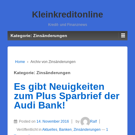
Kleinkreditonline
Kredit- und Finanznews
Kategorie: Zinsänderungen
Home
›
Archiv von Zinsänderungen
Kategorie: Zinsänderungen
Es gibt Neuigkeiten
zum Plus Sparbrief der
Audi Bank!
Posted on
14. November 2016
by
Ralf
Veröffentlicht in
Aktuelles
,
Banken
,
Zinsänderungen
—
1