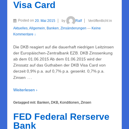
Visa Card
Posted on
20. Mai 2015
by
Ralf
Veröffentlicht in
Aktuelles
,
Allgemein
,
Banken
,
Zinsänderungen
—
Keine
Kommentare ↓
Die DKB reagiert auf die dauerhaft niedrigen Leitzinsen
der Europäischen-Zentralbank EZB. DKB Zinssenkung
ab dem 01.06.2015 Ab dem 01.06.2015 wird der
Zinssatz auf das Guthaben der DKB Visa Card von
derzeit 0,9% p.a. auf 0,7% p.a. gesenkt. 0,7% p.a.
…
Zinsen
Weiterlesen ›
Getagged mit:
Banken
,
DKB
,
Konditionen
,
Zinsen
FED Federal Rerserve
Bank