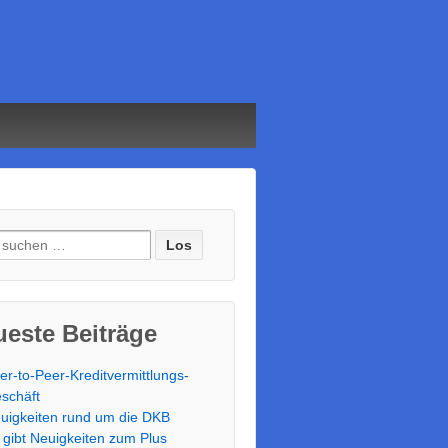
e nach:
este Beiträge
er-to-Peer-Kreditvermittlungs-
schäft
uigkeiten rund um die DKB
 gibt Neuigkeiten zum Plus