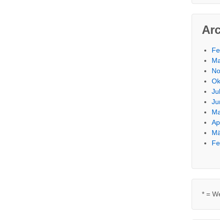
Ar
Fe
Ma
No
Ok
Ju
Ju
Ma
Ap
Mä
Fe
* = W