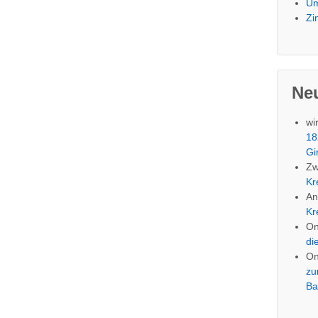
Um
Zi
Ne
wi
18
Gi
Zw
Kr
An
Kr
O
di
O
zu
Ba