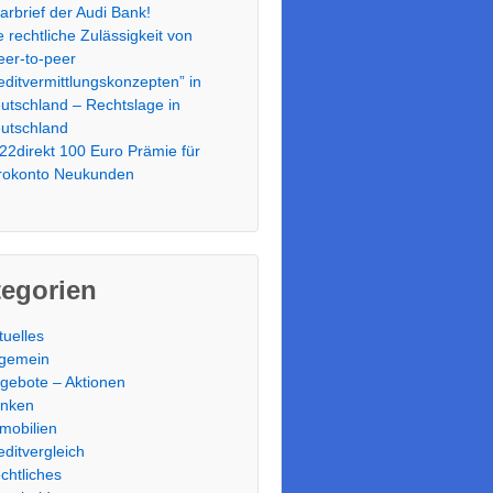
arbrief der Audi Bank!
e rechtliche Zulässigkeit von
eer-to-peer
editvermittlungskonzepten” in
utschland – Rechtslage in
utschland
22direkt 100 Euro Prämie für
rokonto Neukunden
tegorien
tuelles
lgemein
gebote – Aktionen
nken
mobilien
editvergleich
chtliches