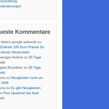
schuldung
nsänderungen
ueste Kommentare
r-lieben-google-adwords
zu
22direkt 100 Euro Prämie für
rokonto Neukunden
anzger Andrea
zu
30 Tage
edit
gela Brandtner
zu
30 Tage
edit
nma
zu
Neuigkeiten rund um
e DKB
nma
zu
Es gibt Neuigkeiten
m Plus Sparbrief der Audi
nk!