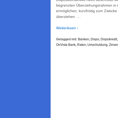
begrenzten Überziehungsrahmen in 
ermöglichen, kurzfristig zum Zweck
…
überziehen
Weiterlesen ›
Getagged mit:
Banken
,
Dispo
,
Dispokredit
OnVista Bank
,
Raten
,
Umschuldung
,
Zinse