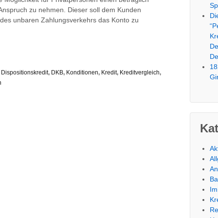
Sp
Anspruch zu nehmen. Dieser soll dem Kunden
Di
e des unbaren Zahlungsverkehrs das Konto zu
“P
Kr
De
De
18
,
Dispositionskredit
,
DKB
,
Konditionen
,
Kredit
,
Kreditvergleich
,
Gi
n
Ka
Ak
Al
An
Ba
Im
Kr
Re