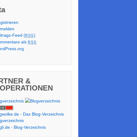
ta
gistrieren
melden
itrags-Feed (
)
RSS
mmentare als
RSS
rdPress.org
RTNER &
OPERATIONEN