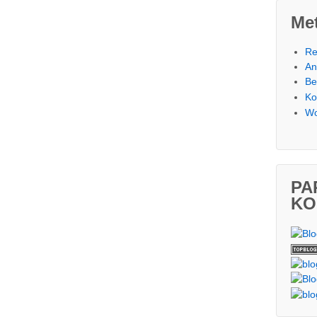
Me
Re
An
Be
Ko
Wo
PA
KO