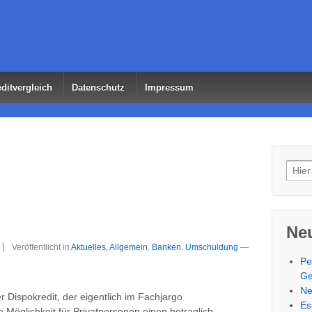
ditvergleich
Datenschutz
Impressum
Such
Neu
Veröffentlicht in
Aktuelles
,
Allgemein
,
Banken
,
Umschuldung
—
Pe
Ge
Ne
 Dispokredit, der eigentlich im Fachjargo
Es
ie Möglichkeit für Privatpersonen einen betraglich