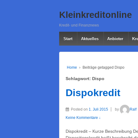
Kleinkreditonline
Kredit- und Finanznews
Start
Aktuelles
Anbieter
Kre
Home
›
Beiträge getagged Dispo
Schlagwort: Dispo
Dispokredit
Posted on
1. Juli 2015
by
Ralf
Keine Kommentare ↓
Dispokredit – Kurze Beschreibung Der
Dispositionskredit heißt beschreibt d