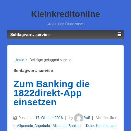
Kleinkreditonline
Kredit- und Finanznews
Schlagwort: service
Home
›
Beiträge getagged service
Schlagwort: service
Zum Banking die
1822direkt-App
einsetzen
Posted on
17. Oktober 2016
by
Ralf
Veröffentlicht
in
Allgemein
,
Angebote - Aktionen
,
Banken
—
Keine Kommentare