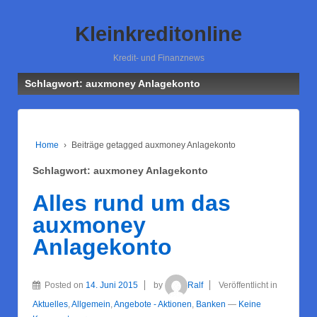
Kleinkreditonline
Kredit- und Finanznews
Schlagwort: auxmoney Anlagekonto
Home
›
Beiträge getagged auxmoney Anlagekonto
Schlagwort: auxmoney Anlagekonto
Alles rund um das
auxmoney
Anlagekonto
Posted on
14. Juni 2015
by
Ralf
Veröffentlicht in
Aktuelles
,
Allgemein
,
Angebote - Aktionen
,
Banken
—
Keine