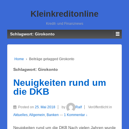
Kleinkreditonline
Kredit- und Finanznews
Schlagwort: Girokonto
Home
›
Beiträge getagged Girokonto
Schlagwort: Girokonto
Neuigkeiten rund um
die DKB
Posted on
25. Mai 2018
by
Ralf
Veröffentlicht in
Aktuelles
,
Allgemein
,
Banken
—
1 Kommentar ↓
Neuigkeiten rund um die DKB Nach vielen Jahren wurde