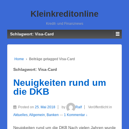
Kleinkreditonline
Kredit- und Finanznews
Schlagwort: Visa-Card
Home
›
Beiträge getagged Visa-Card
Schlagwort: Visa-Card
Neuigkeiten rund um
die DKB
Posted on
25. Mai 2018
by
Ralf
Veröffentlicht in
Aktuelles
,
Allgemein
,
Banken
—
1 Kommentar ↓
Neuigkeiten rund um die DKB Nach vielen Jahren wurde