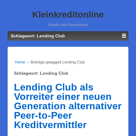
Kleinkreditonline
Kredit- und Finanznews
Schlagwort: Lending Club
Home
›
Beiträge getagged Lending Club
Schlagwort: Lending Club
Lending Club als
Vorreiter einer neuen
Generation alternativer
Peer-to-Peer
Kreditvermittler