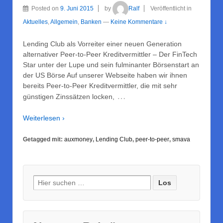
Posted on
9. Juni 2015
by
Ralf
Veröffentlicht in
Aktuelles
,
Allgemein
,
Banken
—
Keine Kommentare ↓
Lending Club als Vorreiter einer neuen Generation
alternativer Peer-to-Peer Kreditvermittler – Der FinTech
Star unter der Lupe und sein fulminanter Börsenstart an
der US Börse Auf unserer Webseite haben wir ihnen
bereits Peer-to-Peer Kreditvermittler, die mit sehr
…
günstigen Zinssätzen locken,
Weiterlesen ›
Getagged mit:
auxmoney
,
Lending Club
,
peer-to-peer
,
smava
Suche nach: