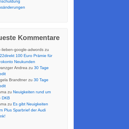
schuldung
nsänderungen
ueste Kommentare
r-lieben-google-adwords
zu
22direkt 100 Euro Prämie für
rokonto Neukunden
anzger Andrea
zu
30 Tage
edit
gela Brandtner
zu
30 Tage
edit
nma
zu
Neuigkeiten rund um
e DKB
nma
zu
Es gibt Neuigkeiten
m Plus Sparbrief der Audi
nk!