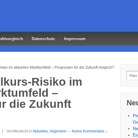
ditvergleich
Datenschutz
Impressum
siko im aktuellen Marktumfeld – Prognosen für die Zukunft möglich?
Such
kurs-Risiko im
rktumfeld –
r die Zukunft
Neu
Pe
Ge
Ne
Veröffentlicht in
Aktuelles
,
Allgemein
—
Keine Kommentare ↓
Es