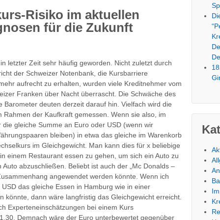
Sp
rs-Risiko im aktuellen
Di
nosen für die Zukunft
“P
Kr
De
De
n letzter Zeit sehr häufig geworden. Nicht zuletzt durch
18
richt der Schweizer Notenbank, die Kursbarriere
Gi
mehr aufrecht zu erhalten, wurden viele Kreditnehmer vom
izer Franken über Nacht überrascht. Die Schwäche des
e Barometer deuten derzeit darauf hin. Vielfach wird die
m Rahmen der Kaufkraft gemessen. Wenn sie also, im
r die gleiche Summe an Euro oder USD (wenn wir
Ka
Währungspaaren bleiben) in etwa das gleiche im Warenkorb
Wechselkurs im Gleichgewicht. Man kann dies für x beliebige
Ak
in einem Restaurant essen zu gehen, um sich ein Auto zu
Al
n Auto abzuschließen. Beliebt ist auch der „Mc Donalds –
An
m Zusammenhang angewendet werden könnte. Wenn ich
Ba
 USD das gleiche Essen in Hamburg wie in einer
Im
önnte, dann wäre langfristig das Gleichgewicht erreicht.
Kr
nach Experteneinschätzungen bei einem Kurs
Re
s 1,30. Demnach wäre der Euro unterbewertet gegenüber