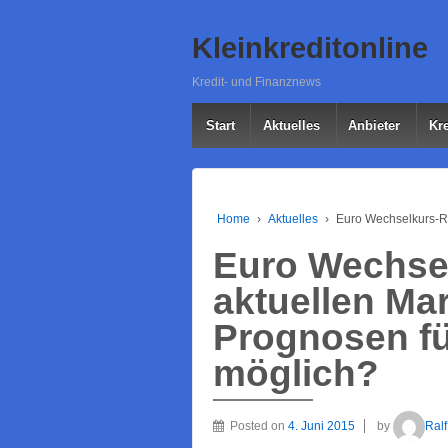
Kleinkreditonline
Kredit- und Finanznews
Start
Aktuelles
Anbieter
Kre
Home
›
Aktuelles
›
Euro Wechselkurs-Ri
Euro Wechsel
aktuellen Ma
Prognosen fü
möglich?
Posted on
4. Juni 2015
by
Ralf