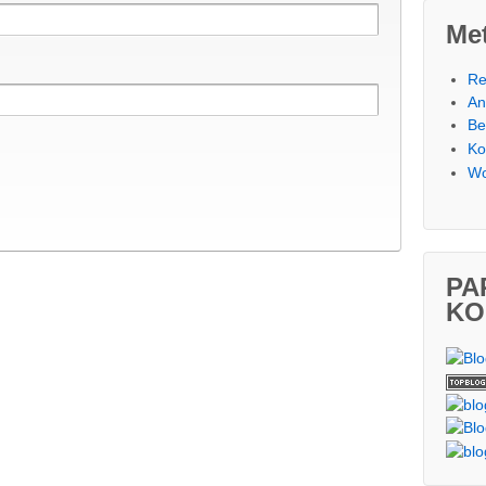
Me
Re
An
Be
Ko
Wo
PA
KO