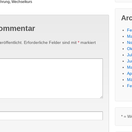
hrung
,
Wechselkurs
Ar
Kommentar
Fe
Ma
röffentlicht.
Erforderliche Felder sind mit
*
markiert
No
Ok
Ju
Ju
Ma
Ap
Mä
Fe
* = W