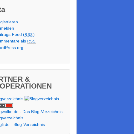
ta
gistrieren
melden
itrags-Feed (
)
RSS
mmentare als
RSS
rdPress.org
RTNER &
OPERATIONEN