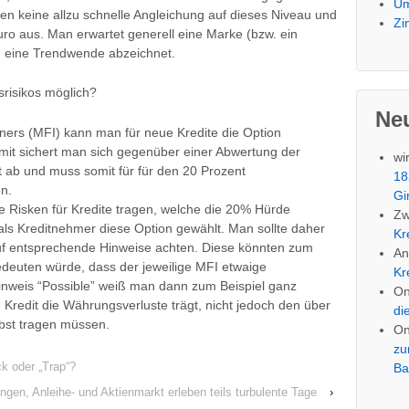
Um
en keine allzu schnelle Angleichung auf dieses Niveau und
Zi
ro aus. Man erwartet generell eine Marke (bzw. ein
h eine Trendwende abzeichnet.
srisikos möglich?
Ne
ners (MFI) kann man für neue Kredite die Option
amit sichert man sich gegenüber einer Abwertung der
wi
 ab und muss somit für für den 20 Prozent
18
n.
Gi
e Risken für Kredite tragen, welche die 20% Hürde
Zw
als Kreditnehmer diese Option gewählt. Man sollte daher
Kr
 auf entsprechende Hinweise achten. Diese könnten zum
An
edeuten würde, dass der jeweilige MFI etwaige
Kr
inweis “Possible” weiß man dann zum Beispiel ganz
O
 Kredit die Währungsverluste trägt, nicht jedoch den über
di
lbst tragen müssen.
O
zu
 oder „Trap“?
Ba
ngen, Anleihe- und Aktienmarkt erleben teils turbulente Tage
›