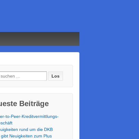
e nach:
este Beiträge
er-to-Peer-Kreditvermittlungs-
schäft
uigkeiten rund um die DKB
 gibt Neuigkeiten zum Plus