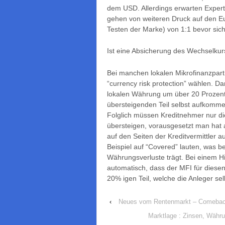
dem USD. Allerdings erwarten Expert
gehen von weiteren Druck auf den Eu
Testen der Marke) von 1:1 bevor sic
Ist eine Absicherung des Wechselkur
Bei manchen lokalen Mikrofinanzpart
“currency risk protection” wählen. D
lokalen Währung um über 20 Prozent
übersteigenden Teil selbst aufkomme
Folglich müssen Kreditnehmer nur di
übersteigen, vorausgesetzt man hat 
auf den Seiten der Kreditvermittler
Beispiel auf “Covered” lauten, was b
Währungsverluste trägt. Bei einem H
automatisch, dass der MFI für diesen
20% igen Teil, welche die Anleger se
‹
Neues vom Rentenmarkt – Comeback
Marktlage : Zinsen, Währu