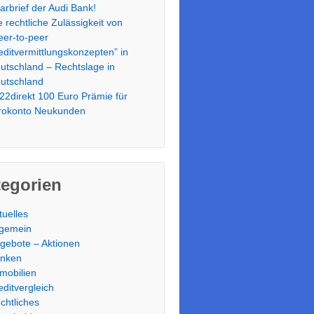
arbrief der Audi Bank!
e rechtliche Zulässigkeit von
eer-to-peer
editvermittlungskonzepten” in
utschland – Rechtslage in
utschland
22direkt 100 Euro Prämie für
rokonto Neukunden
tegorien
tuelles
lgemein
gebote – Aktionen
nken
mobilien
editvergleich
chtliches